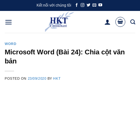
Skip
Kết nối với chúng tôi
to
content
WORD
Microsoft Word (Bài 24): Chia cột văn
bản
POSTED ON
23/09/2020
BY
HKT