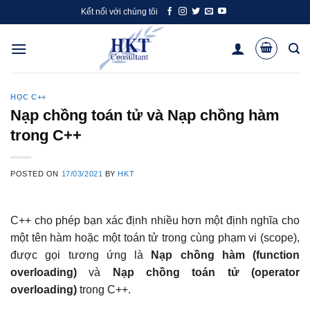
Skip
Kết nối với chúng tôi
to
content
HỌC C++
Nạp chồng toán tử và Nạp chồng hàm
trong C++
POSTED ON
17/03/2021
BY
HKT
C++ cho phép bạn xác định nhiều hơn một định nghĩa cho
một tên hàm hoặc một toán tử trong cùng phạm vi (scope),
được gọi tương ứng là
Nạp chồng hàm (function
overloading)
và
Nạp chồng toán tử (operator
overloading)
trong C++.