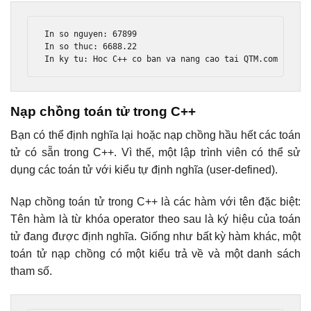
In
 so nguyen
:
67899
In
 so thuc
:
6688.22
In
 ky tu
:
Hoc
 C
++
 co ban va nang cao tai QTM
.
com 
Nạp chồng toán tử trong C++
Bạn có thể định nghĩa lại hoặc nạp chồng hầu hết các toán
tử có sẵn trong C++. Vì thế, một lập trình viên có thể sử
dụng các toán tử với kiểu tự định nghĩa (user-defined).
Nạp chồng toán tử trong C++ là các hàm với tên đặc biệt:
Tên hàm là từ khóa operator theo sau là ký hiệu của toán
tử đang được định nghĩa. Giống như bất kỳ hàm khác, một
toán tử nạp chồng có một kiểu trả về và một danh sách
tham số.