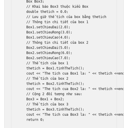
Box
Box3
;
// Khai báo Box3 thuộc kiểu Box
double
 thetich 
=
0.0
;
// Lưu giữ thể tích của box bằng thetich 
// Thông tin chi tiết của box 1 
Box1
.
setChieuDai
(
2.0
);
Box1
.
setChieuRong
(
3.0
);
Box1
.
setChieuCao
(
4.0
);
// Thông tin chi tiết của box 2 
Box2
.
setChieuDai
(
5.0
);
Box2
.
setChieuRong
(
6.0
);
Box2
.
setChieuCao
(
7.0
);
// Thể tích của box 1 
    thetich 
=
Box1
.
tinhTheTich
();
    cout 
<<
"The tich cua Box1 la: "
<<
 thetich 
<<
endl
// Thể tích của box 2 
    thetich 
=
Box2
.
tinhTheTich
();
    cout 
<<
"The tich cua Box2 la: "
<<
 thetich 
<<
endl
// Cộng 2 đối tượng như sau: 
Box3
=
Box1
+
Box2
;
// Thể tích của box 3 
    thetich 
=
Box3
.
tinhTheTich
();
    cout 
<<
"The tich cua Box3 la: "
<<
 thetich 
<<
endl
return
0
;