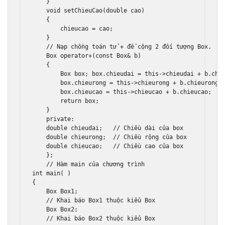
}
void
 setChieuCao
(
double
 cao
)
{
        chieucao 
=
 cao
;
}
// Nạp chồng toán tử + để cộng 2 đối tượng Box. 
Box
operator
+(
const
Box
&
 b
)
{
Box
 box
;
 box
.
chieudai 
=
this
->
chieudai 
+
 b
.
chi
        box
.
chieurong 
=
this
->
chieurong 
+
 b
.
chieurong
;
        box
.
chieucao 
=
this
->
chieucao 
+
 b
.
chieucao
;
return
 box
;
}
private
:
double
 chieudai
;
// Chiều dài của box 
double
 chieurong
;
// Chiều rộng của box 
double
 chieucao
;
// Chiều cao của box 
};
// Hàm main của chương trình 
int
 main
(
)
{
Box
Box1
;
// Khai báo Box1 thuộc kiểu Box 
Box
Box2
;
// Khai báo Box2 thuộc kiểu Box 