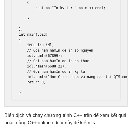
{
        cout 
<<
"In ky tu: "
<<
 c 
<<
 endl
;
}
};
int
 main
(
void
)
{
    inDuLieu idl
;
// Goi ham hamIn de in so nguyen 
    idl
.
hamIn
(
67899
);
// Goi ham hamIn de in so thuc 
    idl
.
hamIn
(
6688.22
);
// Goi ham hamIn de in ky tu 
    idl
.
hamIn
(
"Hoc C++ co ban va nang cao tai QTM.com"
return
0
;
}
Biên dịch và chạy chương trình C++ trên để xem kết quả,
hoặc dùng C++ online editor này để kiểm tra: