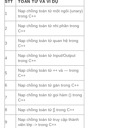
STT
TOÁN TỬ VÀ VÍ DỤ
Nạp chồng toán tử một ngôi (unary)
1
trong C++
Nạp chồng toán tử nhị phân trong
2
C++
Nạp chồng toán tử quan hệ trong
3
C++
Nạp chồng toán tử Input/Output
4
trong C++
Nạp chồng toán tử ++ và — trong
5
C++
6
Nạp chồng toán tử gán trong C++
Nạp chồng toán tử gọi hàm () trong
7
C++
8
Nạp chồng toán tử [] trong C++
Nạp chồng toán tử truy cập thành
9
viên lớp -> trong C++