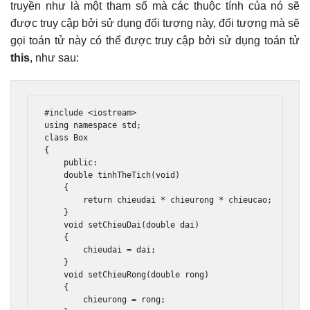
truyền như là một tham số mà các thuộc tính của nó sẽ
được truy cập bởi sử dụng đối tượng này, đối tượng mà sẽ
gọi toán tử này có thể được truy cập bởi sử dụng toán tử
this
, như sau:
#include
<iostream>
using
namespace
 std
;
class
Box
{
public
:
double
 tinhTheTich
(
void
)
{
return
 chieudai 
*
 chieurong 
*
 chieucao
;
}
void
 setChieuDai
(
double
 dai
)
{
        chieudai 
=
 dai
;
}
void
 setChieuRong
(
double
 rong
)
{
        chieurong 
=
 rong
;