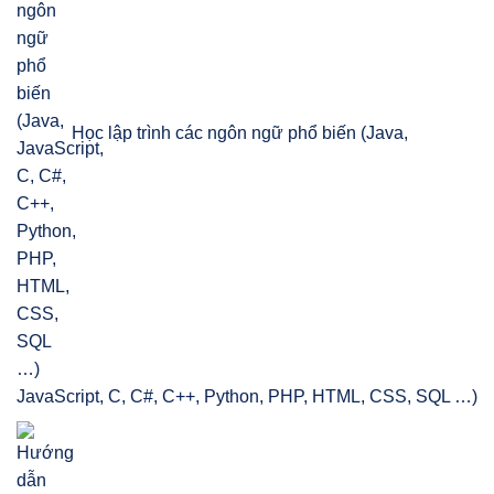
Học lập trình các ngôn ngữ phổ biến (Java,
JavaScript, C, C#, C++, Python, PHP, HTML, CSS, SQL …)