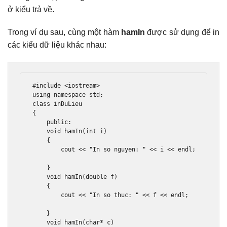
ở kiểu trả về.
Trong ví dụ sau, cùng một hàm
hamIn
được sử dụng để in
các kiểu dữ liệu khác nhau:
#include
<iostream>
using
namespace
 std
;
class
{
public
:
void
 hamIn
(
int
 i
)
{
        cout 
<<
"In so nguyen: "
<<
 i 
<<
 endl
;
}
void
 hamIn
(
double
 f
)
{
        cout 
<<
"In so thuc: "
<<
 f 
<<
 endl
;
}
void
 hamIn
(
char
*
 c
)