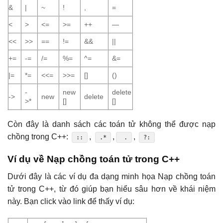
&
|
~
!
,
=
<
>
<=
>=
++
—
<<
>>
==
!=
&&
||
+=
-=
/=
%=
^=
&=
|=
*=
<<=
>>=
[]
()
-
new
delete
->
new
delete
>*
[]
[]
Còn đây là danh sách các toán tử không thể được nạp
chồng trong C++:
,
,
,
::
.*
.
?:
Ví dụ về Nạp chồng toán tử trong C++
Dưới đây là các ví dụ đa dạng minh họa Nạp chồng toán
tử trong C++, từ đó giúp bạn hiểu sâu hơn về khái niệm
này. Bạn click vào link để thấy ví dụ: