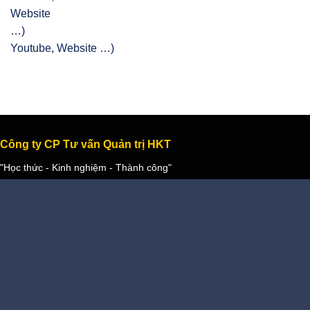
Youtube, Website …)
Công ty CP Tư vấn Quản trị HKT
"Học thức - Kinh nghiệm - Thành công"
- Ngày thường:
Từ 8:00 - 12:00; 14:00 - 17:30
- Thứ bảy:
Từ 8:00 - 12:00
- Hotline (7/7; 8h-22h):
0904 894 728
Công ty CP Tư vấn Quản trị HKT