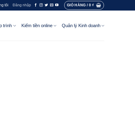
GIỎ HÀNG /
0
₫
ng tôi
Đăng nhập
p trình
Kiếm tiền online
Quản lý Kinh doanh