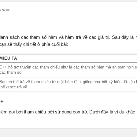
 sau:
h sách các tham số hàm và hàm trả về các giá trị. Sau đây là h
n sẽ thấy chi tiết ở phía cuối bài:
MIÊU TẢ
C++ hỗ trợ truyền các tham chiếu như là các tham số hàm mà an toàn hơn s
các tham số
Bạn có thể trả về tham chiếu từ một hàm C++ giống như bất kỳ kiểu dữ liệu 
thể được trả về
++
niệm gọi bởi tham chiếu bởi sử dụng con trỏ. Dưới đây là ví dụ khác 