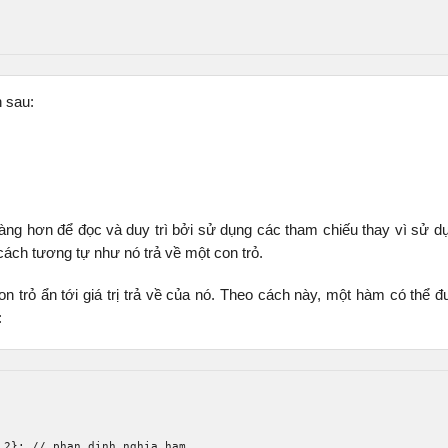
 sau:
ng hơn để đọc và duy trì bởi sử dụng các tham chiếu thay vì sử d
cách tương tự như nó trả về một con trỏ.
n trỏ ẩn tới giá trị trả về của nó. Theo cách này, một hàm có thể 
:
.2
};
// phan dinh nghia ham 