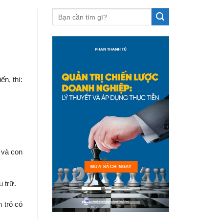
ến, thì:
 và con
MUA 
MUA SÁCH NGAY
 trữ.
 trỏ có