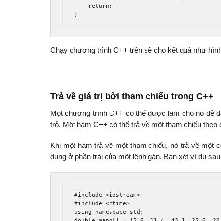
return
;
}
Chạy chương trình C++ trên sẽ cho kết quả như hình
Trả về giá trị bởi tham chiếu trong C++
Một chương trình C++ có thể được làm cho nó dễ dà
trỏ. Một hàm C++ có thể trả về một tham chiếu theo 
Khi một hàm trả về một tham chiếu, nó trả về một co
dụng ở phần trái của một lệnh gán. Bạn xét ví dụ sau
#include
<iostream>
#include
<ctime>
using
namespace
 std
;
double
 mang
[]
=
{
5.6
,
11.4
,
43.1
,
25.6
,
20