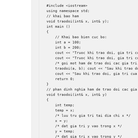
#include
<iostream>
using
namespace
 std
;
// khai bao ham 
void
 traodoi
(
int
&
 x
,
int
&
 y
);
int
 main 
()
{
// Khai bao bien cuc bo: 
int
 a 
=
100
;
int
 b 
=
200
;
    cout 
<<
"Truoc khi trao doi, gia tri c
    cout 
<<
"Truoc khi trao doi, gia tri c
/* goi mot ham de trao doi cac gia tri
    traodoi
(
a
,
 b
);
 cout 
<<
"Sau khi trao d
    cout 
<<
"Sau khi trao doi, gia tri cua
return
0
;
}
// phan dinh nghia ham de trao doi cac gia
void
 traodoi
(
int
&
 x
,
int
&
 y
)
{
int
 temp
;
    temp 
=
 x
;
/* luu tru gia tri tai dia chi x */
    x 
=
 y
;
/* dat gia tri y vao trong x */
    y 
=
 temp
;
/* dat gia tri x vao trong y */