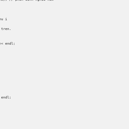
hu i 
 tren. 
<<
 endl
;
 endl
;