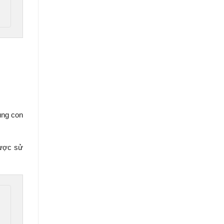
ụng con
được sử