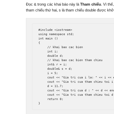
Đọc & trong các khai báo này là
Tham chiếu
. Vì thế
tham chiếu thứ hai, s là tham chiếu double được khở
#include
<iostream>
using
namespace
 std
;
int
 main 
()
{
// khai bao cac bien 
int
 i
;
double
 d
;
// khai bao cac bien tham chieu 
int
&
 r 
=
 i
;
double
&
 s 
=
 d
;
     i 
=
5
;
     cout 
<<
"Gia tri cua i la: "
<<
 i 
<<
 
     cout 
<<
"Gia tri cua tham chieu toi i
     d 
=
11.7
;
     cout 
<<
"Gia tri cua d : "
<<
 d 
<<
 en
     cout 
<<
"Gia tri cua tham chieu toi d
return
0
;
}