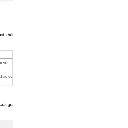
ai khái
o với
khác có
của gọi