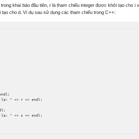
, trong khai báo đầu tiên, r là tham chiếu integer được khởi tạo cho i 
i tạo cho d. Ví dụ sau sử dụng các tham chiếu trong C++:
endl
;
 la: "
<<
 r 
<<
 endl
;
dl
;
 la: "
<<
 s 
<<
 endl
;