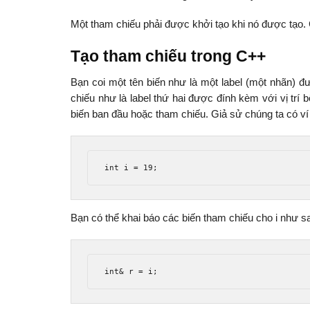
Một tham chiếu phải được khởi tạo khi nó được tạo. C
Tạo tham chiếu trong C++
Bạn coi một tên biến như là một label (một nhãn) đư
chiếu như là label thứ hai được đính kèm với vị trí 
biến ban đầu hoặc tham chiếu. Giả sử chúng ta có ví
int
 i 
=
19
;
Bạn có thể khai báo các biến tham chiếu cho i như s
int
&
 r 
=
 i
;