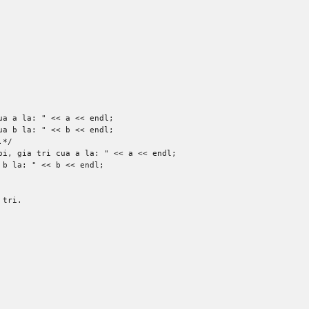
ua a la: "
<<
 a 
<<
 endl
;
ua b la: "
<<
 b 
<<
 endl
;
.*/
oi, gia tri cua a la: "
<<
 a 
<<
 endl
;
 b la: "
<<
 b 
<<
 endl
;
 tri. 