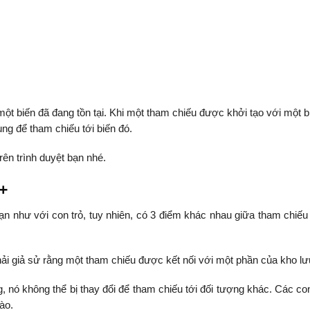
một biến đã đang tồn tại. Khi một tham chiếu được khởi tạo với một bi
ng để tham chiếu tới biến đó.
rên trình duyệt bạn nhé.
+
ạn như với con trỏ, tuy nhiên, có 3 điểm khác nhau giữa tham chiếu
i giả sử rằng một tham chiếu được kết nối với một phần của kho lưu
 nó không thể bị thay đổi để tham chiếu tới đối tượng khác. Các con
ào.