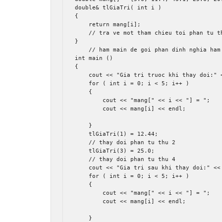
double
&
 tlGiaTri
(
int
 i 
)
{
return
 mang
[
i
];
// tra ve mot tham chieu toi phan tu t
}
// ham main de goi phan dinh nghia ham
int
 main 
()
{
    cout 
<<
"Gia tri truoc khi thay doi:"
for
(
int
 i 
=
0
;
 i 
<
5
;
 i
++
)
{
        cout 
<<
"mang["
<<
 i 
<<
"] = "
;
        cout 
<<
 mang
[
i
]
<<
 endl
;
}
    tlGiaTri
(
1
)
=
12.44
;
// thay doi phan tu thu 2 
    tlGiaTri
(
3
)
=
25.0
;
// thay doi phan tu thu 4 
    cout 
<<
"Gia tri sau khi thay doi:"
<<
for
(
int
 i 
=
0
;
 i 
<
5
;
 i
++
)
{
        cout 
<<
"mang["
<<
 i 
<<
"] = "
;
        cout 
<<
 mang
[
i
]
<<
 endl
;
}