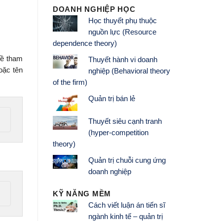
DOANH NGHIỆP HỌC
Học thuyết phụ thuộc
nguồn lực (Resource
dependence theory)
về tham
Thuyết hành vi doanh
hoặc tên
nghiệp (Behavioral theory
of the firm)
Quản trị bán lẻ
Thuyết siêu cạnh tranh
(hyper-competition
theory)
Quản trị chuỗi cung ứng
doanh nghiệp
KỸ NĂNG MỀM
Cách viết luận án tiến sĩ
ngành kinh tế – quản trị