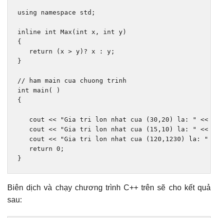
using
namespace
 std
;
inline
int
Max
(
int
 x
,
int
 y
)
{
return
(
x 
>
 y
)?
 x 
:
 y
;
}
// ham main cua chuong trinh
int
 main
(
)
{
   cout 
<<
"Gia tri lon nhat cua (30,20) la: "
<<
M
   cout 
<<
"Gia tri lon nhat cua (15,10) la: "
<<
M
   cout 
<<
"Gia tri lon nhat cua (120,1230) la: "
<
return
0
;
}
Biên dịch và chạy chương trình C++ trên sẽ cho kết quả
sau: