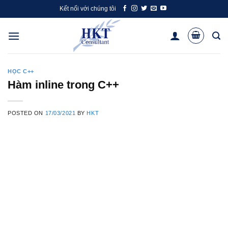
Skip
Kết nối với chúng tôi
to
content
HỌC C++
Hàm inline trong C++
POSTED ON
17/03/2021
BY
HKT