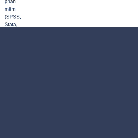
phần mềm (SPSS, Stata, Amos, …)
Công ty CP Tư vấn Quản trị HKT
"Học thức - Kinh nghiệm - Thành công"
- Ngày thường:
Từ 8:00 - 12:00; 14:00 - 17:30
- Thứ bảy:
Từ 8:00 - 12:00
- Hotline (7/7; 8h-22h):
0904 894 728