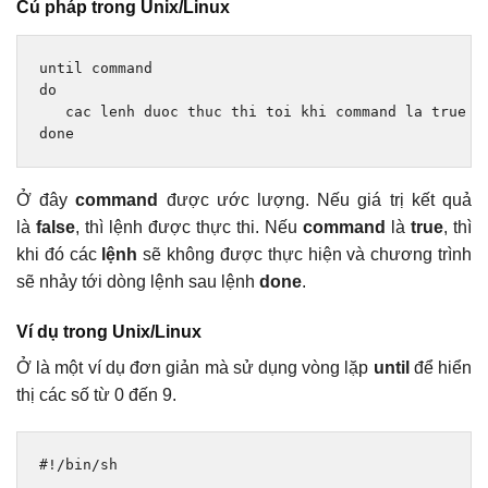
Cú pháp trong Unix/Linux
until
do
   cac lenh duoc thuc thi toi khi command la 
true
done
Ở đây
command
được ước lượng. Nếu giá trị kết quả
là
false
, thì lệnh được thực thi. Nếu
command
là
true
, thì
khi đó các
lệnh
sẽ không được thực hiện và chương trình
sẽ nhảy tới dòng lệnh sau lệnh
done
.
Ví dụ trong Unix/Linux
Ở là một ví dụ đơn giản mà sử dụng vòng lặp
until
để hiển
thị các số từ 0 đến 9.
#!/bin/sh