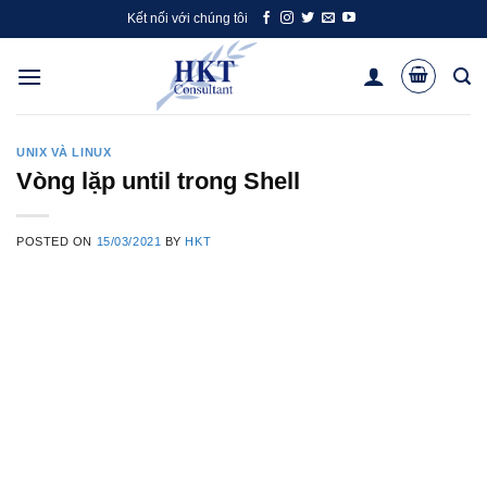
Skip
Kết nối với chúng tôi
to
content
UNIX VÀ LINUX
Vòng lặp until trong Shell
POSTED ON
15/03/2021
BY
HKT