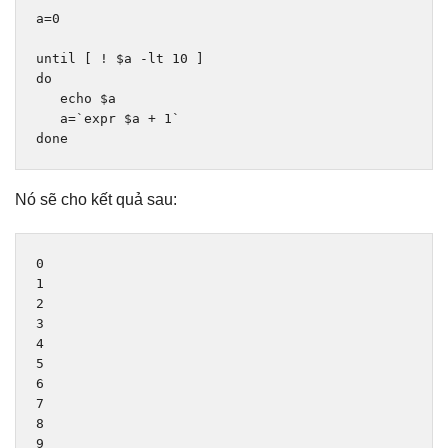
a
=
0
until
[
!
 $a 
-
lt 
10
]
do
   echo $a

   a
=
`expr $a + 1`
done
Nó sẽ cho kết quả sau:
0
1
2
3
4
5
6
7
8
9