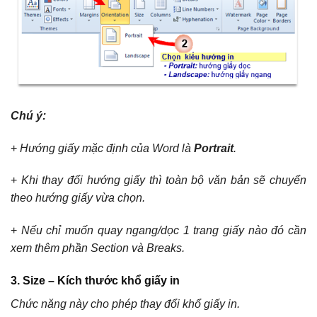
C
hú ý:
+
Hư
ớ
ng giấy mặc định của Word là
Portrait
.
+
K
hi thay đổi hướng giấy thì toàn bộ văn bản sẽ chuyển
theo hướng giấy vừa chọn.
+
N
ếu chỉ muốn quay ngang/dọc 1 trang giấy nào đó cần
xem thêm phần Section và Breaks.
3.
Size – Kích thước khổ giấy in
Chức năng này cho phép thay đổi khổ giấy in.