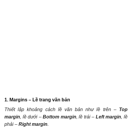
1.
Margins – Lề trang văn bản
T
hiết lập khoảng cách lề văn bản như lề trên –
Top
margin
, lề dưới –
Bottom margin
, lề trái –
Left margin
, lề
phải –
Right margin
.