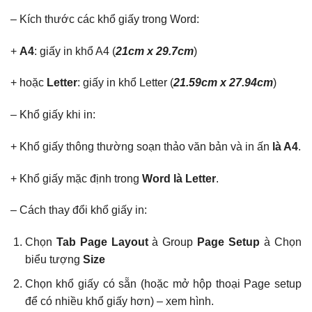
– Kích thước các khổ giấy trong Word:
+
A
4
: giấy in khổ A4 (
21cm x 29.7cm
)
+ hoặc
Letter
: giấy in khổ Letter (
21.59cm x 27.94cm
)
– Khổ giấy khi in:
+ Khổ giấy thông thường soạn thảo văn bản và in ấn
l
à A4
.
+ Khổ giấy mặc định trong
Word là Letter
.
– Cách thay đổi khổ giấy in:
Chọn
Tab Page Layout
à Group
Page Setup
à Chọn
biểu tượng
Size
Chọn khổ giấy có sẵn (hoặc mở hộp thoại Page setup
để có nhiều khổ giấy hơn) – xem hình.