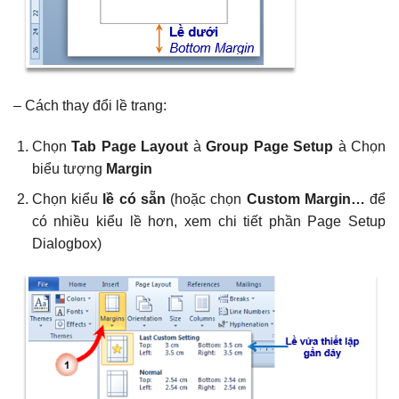
– Cách thay đổi lề trang:
Chọn
Tab Page Layout
à
G
roup Page Setup
à Chọn
biểu tượng
Margin
Chọn kiểu
lề có sẵn
(hoặc chọn
Custom Margin…
để
có nhiều kiểu lề hơn, xem chi tiết phần Page Setup
Dialogbox)