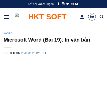
Skip
Kết nối với chúng tôi
to
content
WORD
Microsoft Word (Bài 19): In văn bản
POSTED ON
23/09/2020
BY
HKT