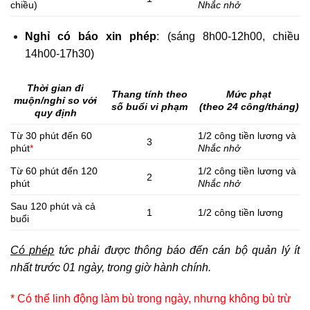
chiều)
Nhắc nhở
Nghỉ có báo xin phép
: (sáng 8h00-12h00, chiều
14h00-17h30)
Thời gian đi
Thang tính theo
Mức phạt
muộn/nghỉ so với
số buổi vi phạm
(theo 24 công/tháng)
quy định
Từ 30 phút đến 60
1/2 công tiền lương và
3
phút
*
Nhắc nhở
Từ 60 phút đến 120
1/2 công tiền lương và
2
phút
Nhắc nhở
Sau 120 phút và cả
1
1/2 công tiền lương
buổi
Có phép
tức phải được thông báo đến cán bộ quản lý ít
nhất trước 01 ngày, trong giờ hành chính.
* Có thể linh động làm bù trong ngày, nhưng không bù trừ