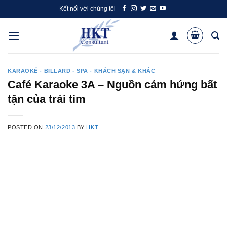
Skip
Kết nối với chúng tôi
to
content
KARAOKÉ - BILLARD - SPA - KHÁCH SẠN & KHÁC
Café Karaoke 3A – Nguồn cảm hứng bất
tận của trái tim
POSTED ON
23/12/2013
BY
HKT