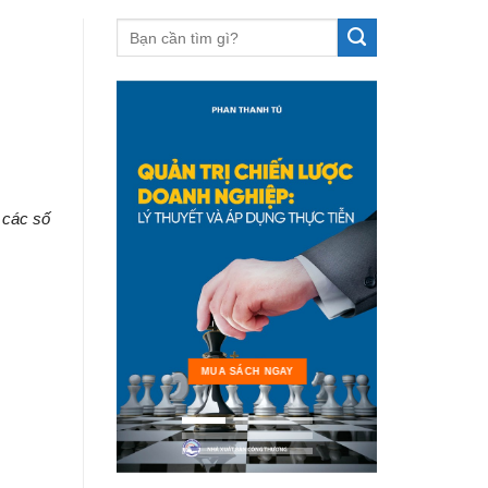
 các số
MUA 
MUA SÁCH NGAY