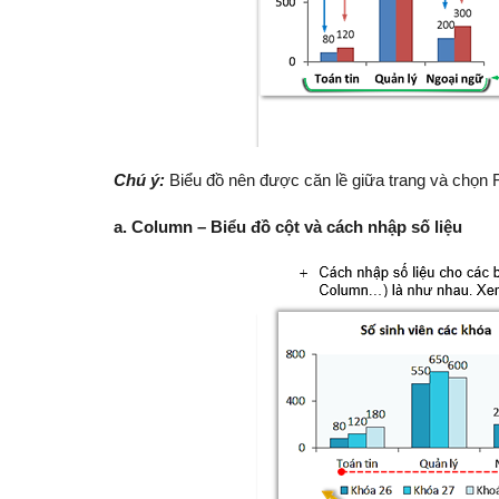
C
hú ý:
Biểu đồ nên được căn lề giữa trang và chọn 
a
. Column – Biểu đồ cột và cách nhập số liệu