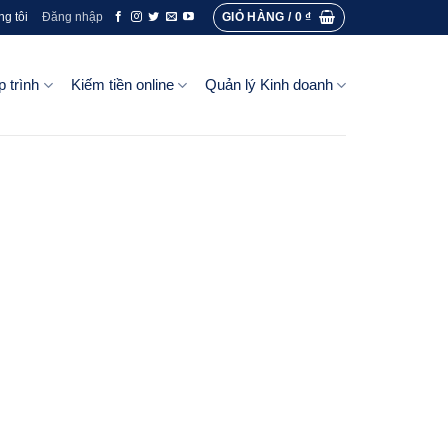
GIỎ HÀNG /
0
₫
ng tôi
Đăng nhập
p trình
Kiếm tiền online
Quản lý Kinh doanh