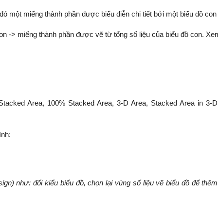
g đó một miếng thành phần được biểu diễn chi tiết bởi một biểu đồ con
 con -> miếng thành phần được vẽ từ tổng số liệu của biểu đồ con. Xe
 Stacked Area, 100% Stacked Area, 3-D Area, Stacked Area in 3-
ình:
ign) như: đổi kiểu biểu đồ, chọn lại vùng
số liệu vẽ biểu đồ để thêm