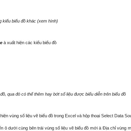
g kiểu biểu đồ khác (xem hình)
pe
à xuất hiện các kiểu biểu đồ
 đồ, qua đó có thể thêm hay bớt số liệu
đ
ư
ợ
c biểu diễn trên biểu đồ
 hiện vùng số liệu vẽ biểu đồ trong Excel và hộp thoại Select Data So
ến ô dưới cùng bên trái vùng số liệu vẽ biểu đồ mới à Địa chỉ vùng m