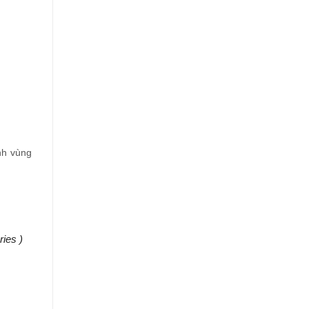
nh vùng
ries )