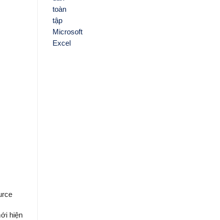
urce
ới hiện