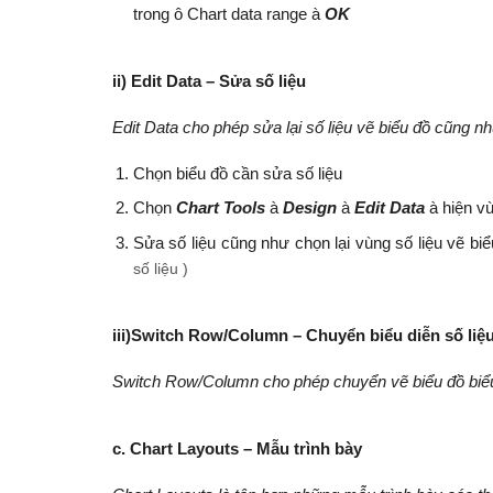
trong ô Chart data range à
OK
ii) Edit Data – Sửa số liệu
Edit Data cho phép sửa lại số liệu vẽ biểu đồ cũng nh
Chọn biểu đồ cần sửa số liệu
Chọn
Chart Tools
à
D
e
sign
à
E
dit Data
à hiện vù
Sửa số liệu cũng như chọn lại vùng số liệu vẽ bi
số liệu )
iii)Switch Row/Column – Chuyển biểu diễn số liệ
Switch Row/Column cho phép chuyển vẽ biểu đồ biểu 
c
. Chart Layouts – Mẫu trình bày