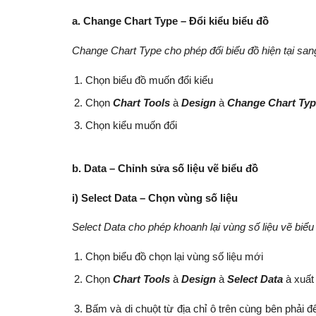
a
. Change Chart Type – Đổi kiểu biểu đồ
Change Chart Type cho phép đổi biểu đồ hiện tại san
Chọn biểu đồ muốn đổi kiểu
Chọn
Chart Tools
à
D
e
sign
à
C
hange Chart Ty
Chọn kiểu muốn đổi
b. Data – Chỉnh sửa số liệu vẽ biểu đồ
i) Select Data – Chọn vùng số liệu
Select Data cho phép khoanh lại vùng số liệu vẽ biểu
Chọn biểu đồ chọn lại vùng số liệu mới
Chọn
Chart Tools
à
D
esign
à
S
e
l
ect Data
à xuất
Bấm và di chuột từ địa chỉ ô trên cùng bên phải đ