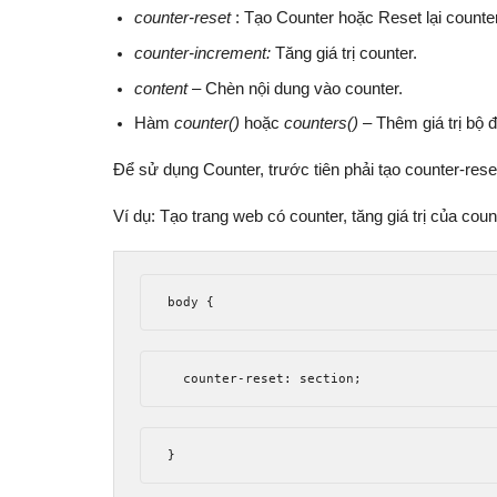
counter-reset
: Tạo Counter hoặc Reset lại counter
counter-increment:
Tăng giá trị counter.
content
– Chèn nội dung vào counter.
Hàm
counter()
hoặc
counters()
– Thêm giá trị bộ 
Để sử dụng Counter, trước tiên phải tạo counter-rese
Ví dụ: Tạo trang web có counter, tăng giá trị của cou
body 
{
  counter
-
reset
:
 section
;
}