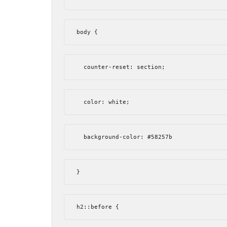
body 
{
  counter
-
reset
:
 section
;
  color
:
 white
;
  background
-
color
:
#58257b
}
h2
::
before 
{