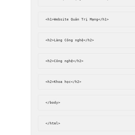
<h1>
Website Quản Trị Mạng
</h1>
<h2>
Làng Công nghệ
</h2>
<h2>
Công nghệ
</h2>
<h2>
Khoa học
</h2>
</body>
</html>