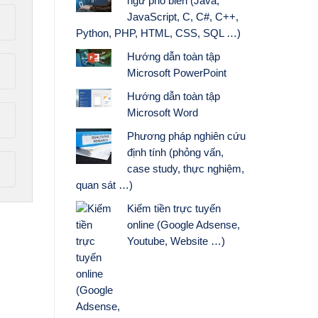
ngữ phổ biến (Java,
JavaScript, C, C#, C++,
Python, PHP, HTML, CSS, SQL …)
Hướng dẫn toàn tập
Microsoft PowerPoint
Hướng dẫn toàn tập
Microsoft Word
Phương pháp nghiên cứu
định tính (phỏng vấn,
case study, thực nghiệm,
quan sát …)
Kiếm tiền trực tuyến
online (Google Adsense,
Youtube, Website …)