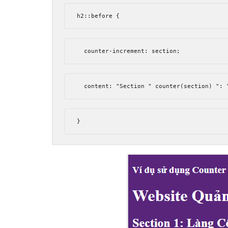
h2
::
before 
{
  counter
-
increment
:
 section
;
  content
:
"Section "
 counter
(
section
)
": 
}