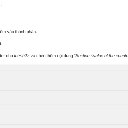
.
đếm vào thành phần.
t.
nter cho
thẻ<h2>
và chèn thêm nội dung
“Section <value of the counte