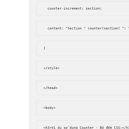
  counter
-
increment
:
 section
;
  content
:
"Section "
 counter
(
section
)
": 
}
</style>
</head>
<body>
<h3>
Ví dụ sử dụng Counter - Bộ đếm CSS:
</h