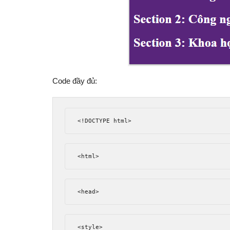
Code đầy đủ:
<!DOCTYPE html>
<html>
<head>
<style>