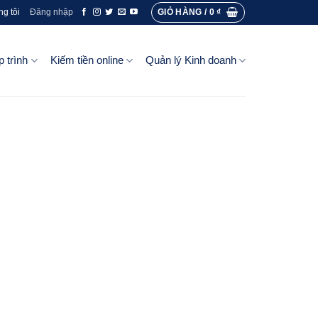
GIỎ HÀNG /
0
₫
ng tôi
Đăng nhập
p trình
Kiếm tiền online
Quản lý Kinh doanh