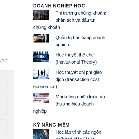
DOANH NGHIỆP HỌC
Thị trường chứng khoán:
phân tích và đầu tư
chứng khoán
Quản trị bán hàng doanh
nghiệp
Học thuyết thể chế
r>:”
(Institutional Theory)
Học thuyết chi phí giao
dịch (transaction cost
economics)
Marketing chiến lược và
thương hiệu doanh
nghiệp
KỸ NĂNG MỀM
Học lập trình các ngôn