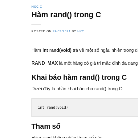
HỌC C
Hàm rand() trong C
POSTED ON
19/03/2021
BY
HKT
Hàm
int rand(void)
trả về một số ngẫu nhiên trong
RAND_MAX
là một hằng có giá trị mặc định đa dạng
Khai báo hàm rand() trong C
Dưới đây là phần khai báo cho rand() trong C:
int
 rand
(
void
)
Tham số
Hàm rand không nhận tham số nào