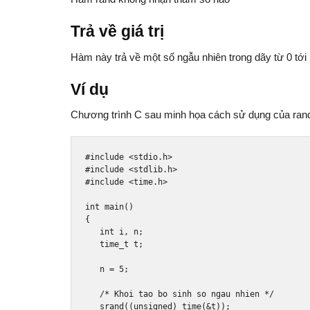
Trả về giá trị
Hàm này trả về một số ngẫu nhiên trong dãy từ 0 
Ví dụ
Chương trình C sau minh họa cách sử dụng của rand
#include
<stdio.h>
#include
<stdlib.h>
#include
<time.h>
int
 main
()
{
int
 i
,
 n
;
time_t
 t
;
   n 
=
5
;
/* Khoi tao bo sinh so ngau nhien */
   srand
((
unsigned
)
 time
(&
t
));