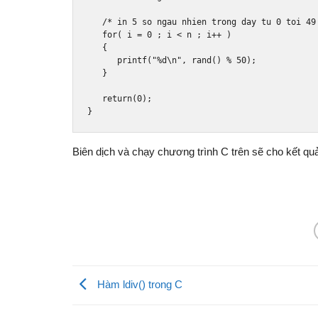
/* in 5 so ngau nhien trong day tu 0 toi 49
for
(
 i 
=
0
;
 i 
<
 n 
;
 i
++
)
{
      printf
(
"%d\n"
,
 rand
()
%
50
);
}
return
(
0
);
}
Biên dịch và chạy chương trình C trên sẽ cho kết qu
Hàm ldiv() trong C