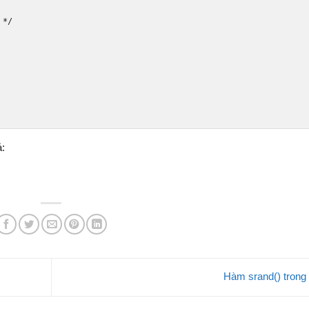
 */
ả:
Hàm srand() tron