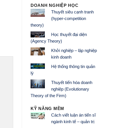
DOANH NGHIỆP HỌC
Thuyết siêu cạnh tranh
(hyper-competition
theory)
Học thuyết đại diện
(Agency Theory)
Khởi nghiệp – lập nghiệp
kinh doanh
Hệ thống thông tin quản
lý
Thuyết tiến hóa doanh
nghiệp (Evolutionary
Theory of the Firm)
KỸ NĂNG MỀM
Cách viết luận án tiến sĩ
ngành kinh tế – quản trị