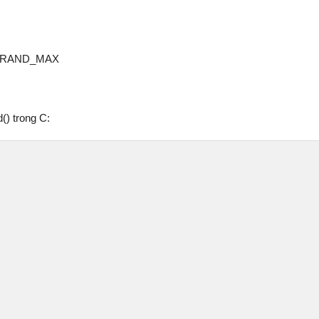
tới RAND_MAX
() trong C: