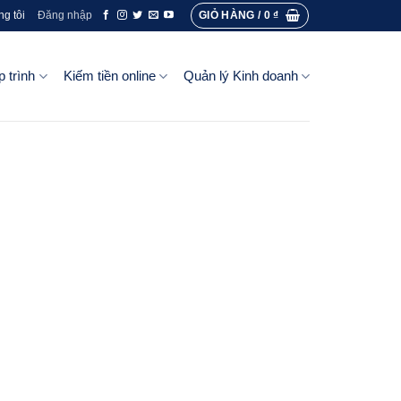
GIỎ HÀNG /
0
₫
ng tôi
Đăng nhập
p trình
Kiếm tiền online
Quản lý Kinh doanh