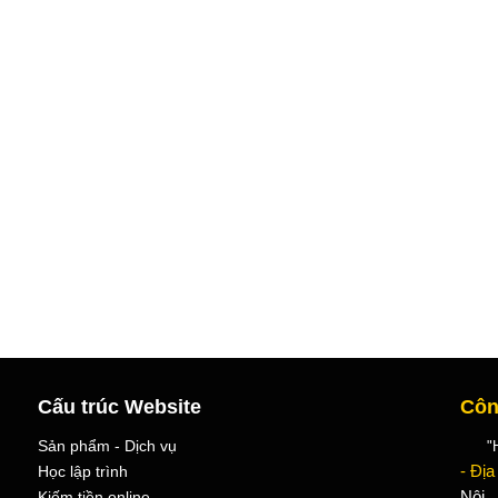
Cấu trúc Website
Côn
Sản phẩm - Dịch vụ
"Học
Học lập trình
- Địa
Kiếm tiền online
Nội