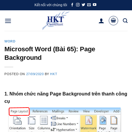
Skip
Kết nối với chúng tôi
to
content
WORD
Microsoft Word (Bài 65): Page
Background
POSTED ON
27/09/2020
BY
HKT
1. Nhóm chức năng Page Background trên thanh công
cụ