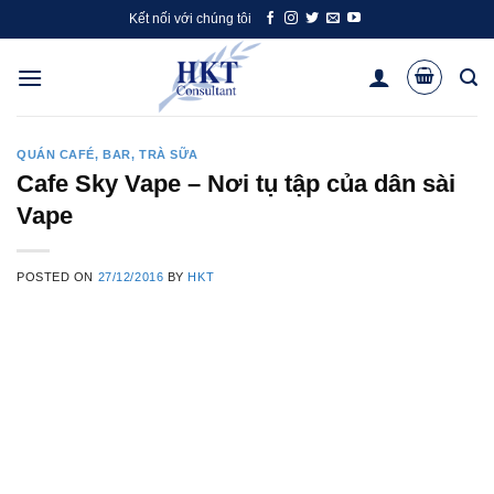
Skip
Kết nối với chúng tôi
to
content
QUÁN CAFÉ, BAR, TRÀ SỮA
Cafe Sky Vape – Nơi tụ tập của dân sài
Vape
POSTED ON
27/12/2016
BY
HKT