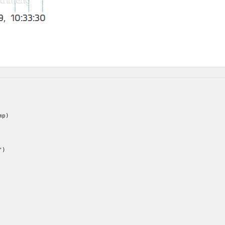
p)

)
