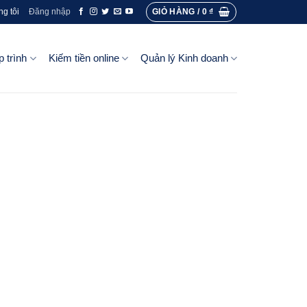
GIỎ HÀNG /
0
₫
ng tôi
Đăng nhập
p trình
Kiếm tiền online
Quản lý Kinh doanh