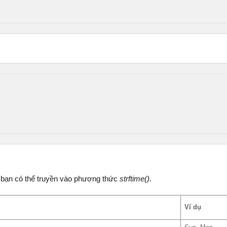
à bạn có thể truyền vào phương thức
strftime().
Ví dụ