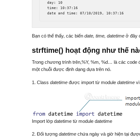
day: 10

time: 10:37:16

date and time: 07/10/2019, 10:37:16
Bạn có thể thấy, các biến
date, time, datetime
ở đây đ
strftime() hoạt động như thế n
Trong chương trình trên,%Y, %m, %d… là các code địn
một chuỗi được định dạng dựa trên nó.
1. Class
datetime
được import từ module
datetime
vì
Import lớp datetime từ module datetime
2. Đối tượng
datetime
chứa ngày và giờ hiện tại được