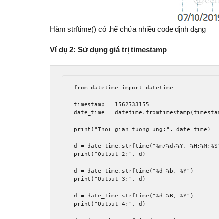
Hàm strftime() có thể chứa nhiều code định dạng
Ví dụ 2: Sử dụng giá trị timestamp
from datetime import datetime

timestamp = 1562733155

date_time = datetime.fromtimestamp(timestam
print("Thoi gian tuong ung:", date_time)

d = date_time.strftime("%m/%d/%Y, %H:%M:%S"
print("Output 2:", d)	

d = date_time.strftime("%d %b, %Y")

print("Output 3:", d)

d = date_time.strftime("%d %B, %Y")

print("Output 4:", d)
