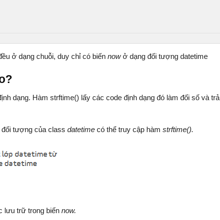
ều ở dạng chuỗi, duy chỉ có biến
now
ở dạng đối tượng datetime
ào?
h dạng. Hàm strftime() lấy các code định dạng đó làm đối số và trả
 đối tượng của class
datetime
có thể truy cập hàm
strftime().
 lưu trữ trong biến
now.