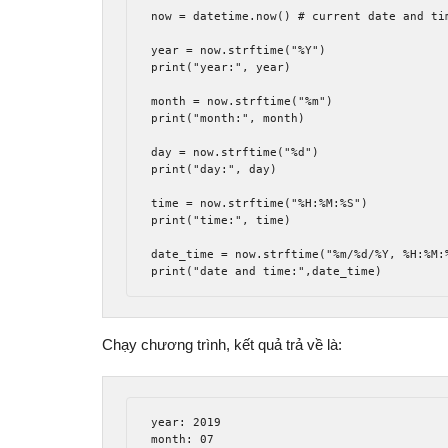
now = datetime.now() # current date and tim
year = now.strftime("%Y")

print("year:", year)

month = now.strftime("%m")

print("month:", month)

day = now.strftime("%d")

print("day:", day)

time = now.strftime("%H:%M:%S")

print("time:", time)

date_time = now.strftime("%m/%d/%Y, %H:%M:%
print("date and time:",date_time)
Chạy chương trình, kết quả trả về là:
year: 2019

month: 07
