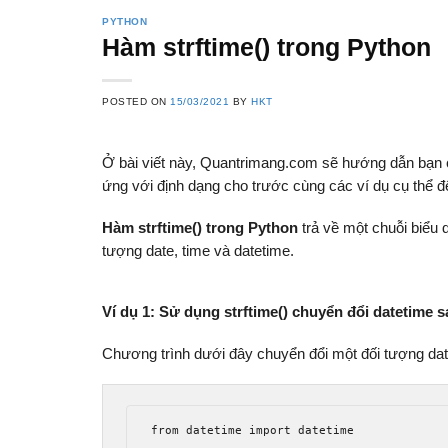
PYTHON
Hàm strftime() trong Python
POSTED ON
15/03/2021
BY
HKT
Ở bài viết này, Quantrimang.com sẽ hướng dẫn bạn c
ứng với định dạng cho trước cùng các ví dụ cụ thể 
Hàm strftime() trong Python
trả về một chuỗi biểu d
tượng date, time và datetime.
Ví dụ 1: Sử dụng strftime() chuyển đổi datetime s
Chương trình dưới đây chuyển đổi một đối tượng dat
from datetime import datetime
