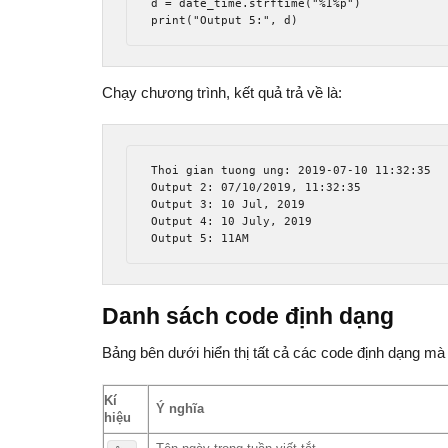
d = date_time.strftime("%I%p")

print("Output 5:", d)
Chạy chương trình, kết quả trả về là:
Thoi gian tuong ung: 2019-07-10 11:32:35

Output 2: 07/10/2019, 11:32:35

Output 3: 10 Jul, 2019

Output 4: 10 July, 2019

Output 5: 11AM
Danh sách code định dạng
Bảng bên dưới hiển thị tất cả các code định dạng m
Kí
Ý nghĩa
hiệu