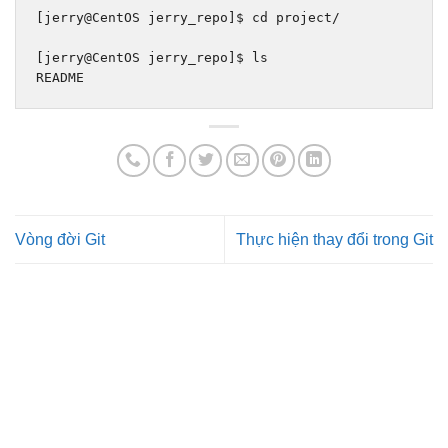
[
jerry@CentOS jerry_repo
]
$ cd project
/
[
jerry@CentOS jerry_repo
]
$ ls
README
Vòng đời Git
Thực hiện thay đổi trong Git