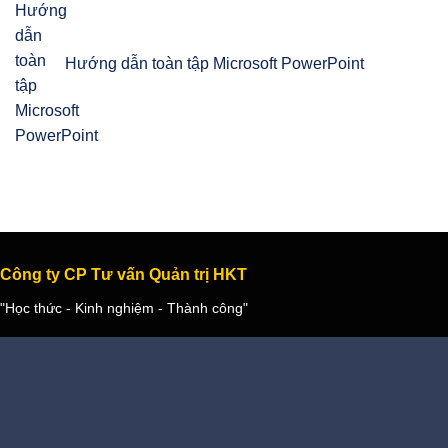
Hướng dẫn toàn tập Microsoft PowerPoint
Công ty CP Tư vấn Quản trị HKT
"Học thức - Kinh nghiệm - Thành công"
- Ngày thường:
Từ 8:00 - 12:00; 14:00 - 17:30
- Thứ bảy:
Từ 8:00 - 12:00
- Hotline (7/7; 8h-22h):
0904 894 728