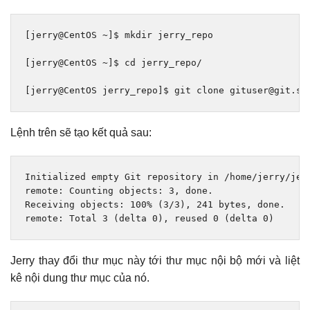
[
jerry@CentOS 
~]
$ mkdir jerry_repo
[
jerry@CentOS 
~]
$ cd jerry_repo
/
[
jerry@CentOS jerry_repo
]
$ git clone gituser@git
.
se
Lệnh trên sẽ tạo kết quả sau:
Initialized
 empty 
Git
 repository 
in
/
home
/
jerry
/
jer
remote
:
Counting
 objects
:
3
,
done
.
Receiving
 objects
:
100
%
(
3
/
3
),
241
 bytes
,
done
.
remote
:
Total
3
(
delta 
0
),
 reused 
0
(
delta 
0
)
Jerry thay đổi thư mục này tới thư mục nội bộ mới và liệt
kê nội dung thư mục của nó.